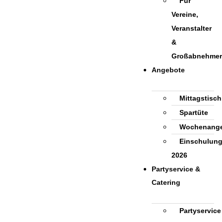
Für
Vereine,
Veranstalter
&
Großabnehmer
Angebote
Mittagstisch
Spartüte
Wochenang
Einschulun
2026
Partyservice &
Catering
Partyservice